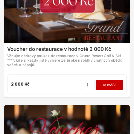
Voucher do restaurace v hodnotě 2 000 Kč
Věnujte dárkový poukaz do restaurace v Grund Resort Golf & Ski
****, kde si každý jistě vybere ze široké nabídky chutných obědů,
večeří a nápojů.
2 000 Kč
Do košíku