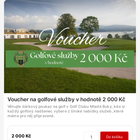
Voucher na golfové služby v hodnotě 2 000 Kč
Věnujte dárkový poukaz na golf v Golf Clubu Mladé Buky, kde si
každý golfový nadšenec vybere z široké nabídky služeb, které
máme pro něj připravené.
2 000 Kč
Do košíku