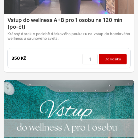
Vstup do wellness A+B pro 1 osobu na 120 min
(po-čt)
Krásný dárek v podobě dárkového poukazu na vstup do hotelového
wellness a saunového světa.
350 Kč
Do košíku