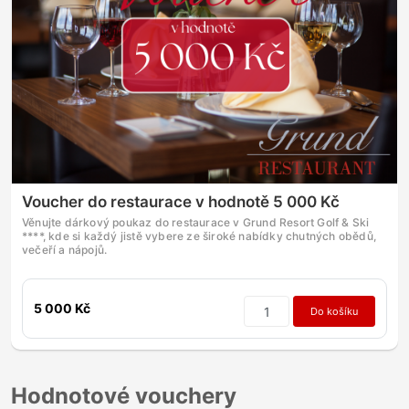
Voucher do restaurace v hodnotě 5 000 Kč
Věnujte dárkový poukaz do restaurace v Grund Resort Golf & Ski
****, kde si každý jistě vybere ze široké nabídky chutných obědů,
večeří a nápojů.
5 000 Kč
Do košíku
Hodnotové vouchery