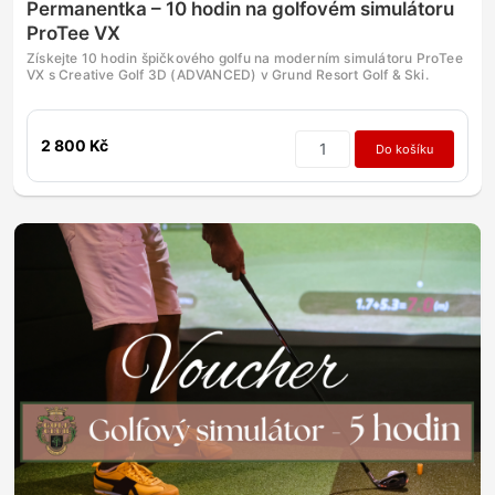
Permanentka – 10 hodin na golfovém simulátoru
ProTee VX
Získejte 10 hodin špičkového golfu na moderním simulátoru ProTee
VX s Creative Golf 3D (ADVANCED) v Grund Resort Golf & Ski.
2 800 Kč
Do košíku