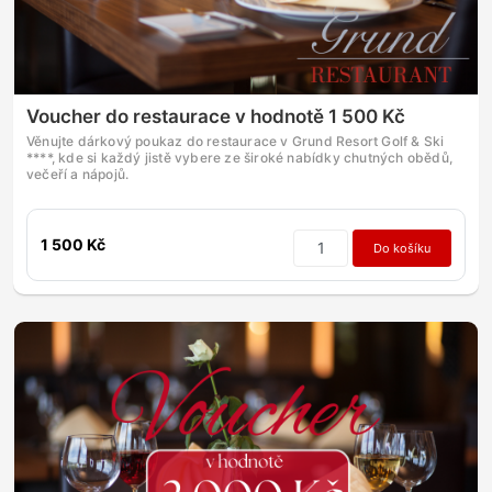
Voucher do restaurace v hodnotě 1 500 Kč
Věnujte dárkový poukaz do restaurace v Grund Resort Golf & Ski
****, kde si každý jistě vybere ze široké nabídky chutných obědů,
večeří a nápojů.
1 500 Kč
Do košíku