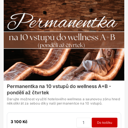
Permanentka na 10 vstupů do wellness A+B -
pondělí až čtvrtek
Darujte možnost využití hotelového wellness a saunovou zónu hned
několikrát za sebou díky naší permanentce na 10 vstupů.
3 100 Kč
Do košíku