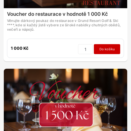
Voucher do restaurace v hodnotě 1 000 Kč
Věnujte dárkový poukaz do restaurace v Grund Resort Golf & Ski
****, kde si každý jistě vybere ze široké nabídky chutných obědů,
večeří a nápojů.
1 000 Kč
Do košíku