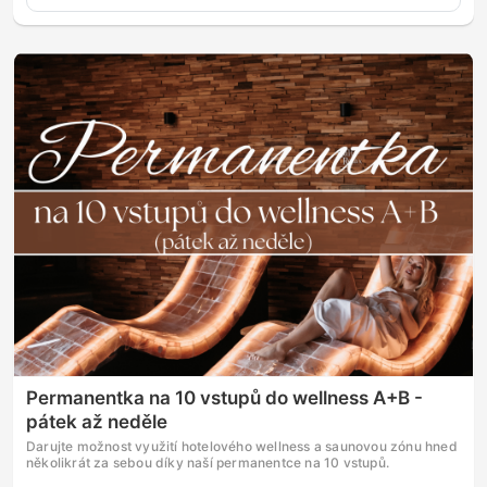
Permanentka na 10 vstupů do wellness A+B -
pátek až neděle
Darujte možnost využití hotelového wellness a saunovou zónu hned
několikrát za sebou díky naší permanentce na 10 vstupů.