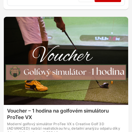
Voucher – 1 hodina na golfovém simulátoru
ProTee VX
Moderní golfový simulátor ProTee VX s Creative Golf 3D
(ADVANCED) nabízí realistickou hru, detailní analýzu odpalu díky